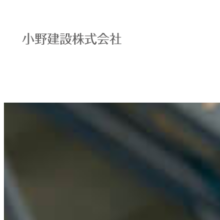
メ
イ
ン
コ
ン
テ
ン
ツ
へ
移
動