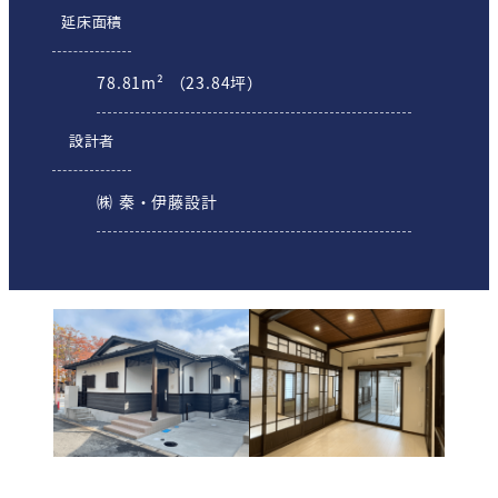
延床面積
78.81m² （23.84坪）
設計者
㈱ 秦・伊藤設計