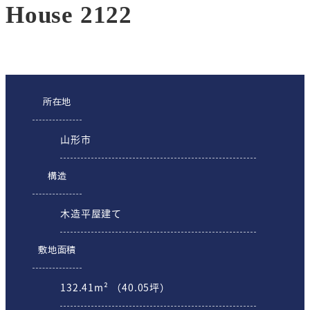
House 2122
所在地
山形市
構造
木造平屋建て
敷地面積
132.41m² （40.05坪）