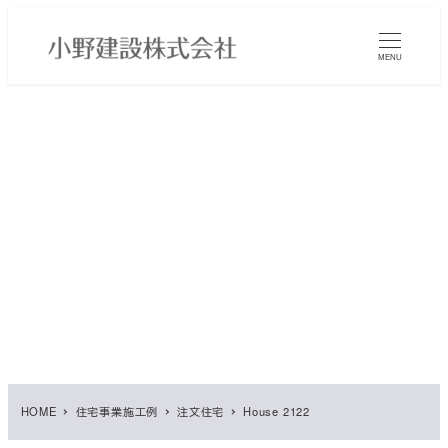
メ
イ
MENU
ン
コ
ン
テ
ン
ツ
へ
移
動
HOME
住宅事業施工例
注文住宅
House 2122