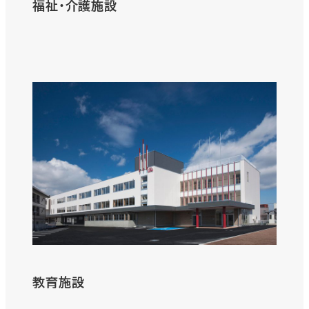
福祉・介護施設
さ
ら
に
詳
し
く
教育施設