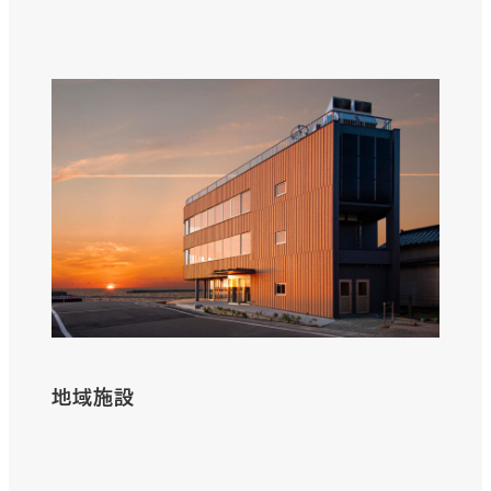
さ
ら
に
詳
し
く
地域施設
さ