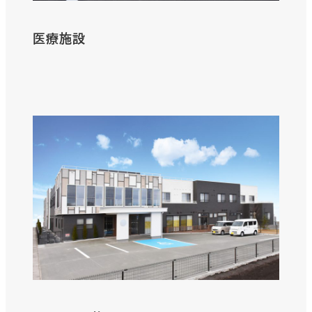
医療施設
さ
ら
に
詳
し
く