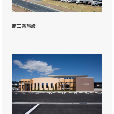
商工業施設
さ
ら
に
詳
し
く