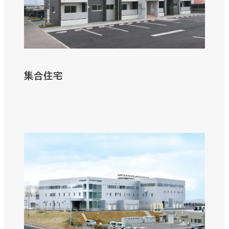
集合住宅
さ
ら
に
詳
し
く