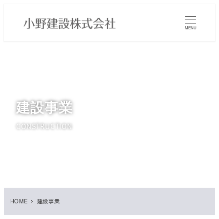
メ
イ
MENU
ン
コ
ン
テ
ン
ツ
建設事業
へ
移
CONSTRUCTION
動
HOME
建設事業