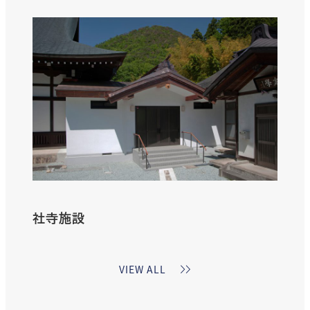
ら
に
詳
し
く
社寺施設
さ
VIEW ALL
ら
に