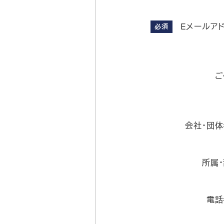
る
Eメールア
必須
画
面
で
す。
ご
会社・団
所属
電話