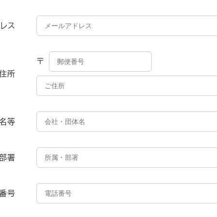
る
ドレス
画
面
で
す。
住所
体名等
・部署
番号