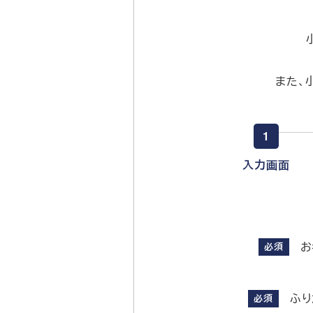
また、
1
現
入力画面
在
表
示
お
さ
必須
れ
て
ふり
必須
い