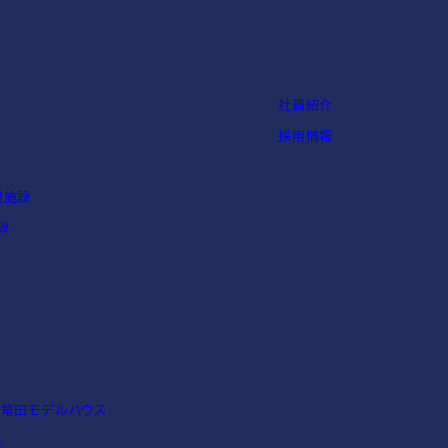
社員紹介
採用情報
護施設
設
 篭田モデルハウス
ム