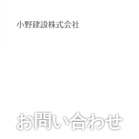
メ
イ
ン
コ
ン
テ
ン
ツ
へ
移
動
お問い合わせ