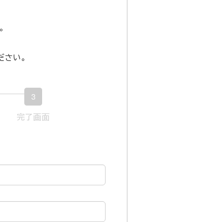
。
ださい。
3
現
完了画面
在
表
示
さ
れ
て
い