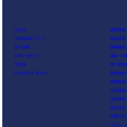
HOME
建設事業
小野建設について
集合住宅
会社概要
医療施設
お問い合わせ
福祉・介
不動産
商工業施
CONCEPT BOOK
教育施設
地域施設
社寺施設
住宅事業
注文住宅
花暖の家
リフォー