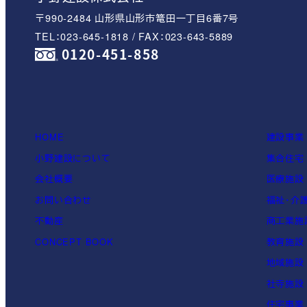
〒990-2484 山形県山形市篭田一丁目6番7号
TEL：023-645-1818 / FAX：023-643-5889
0120-451-858
HOME
建設事業
小野建設について
集合住宅
会社概要
医療施設
お問い合わせ
福祉・介
不動産
商工業施
CONCEPT BOOK
教育施設
地域施設
社寺施設
住宅事業