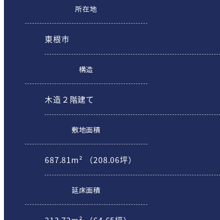
所在地
東根市
構造
木造２階建て
敷地面積
687.81m² （208.06坪）
延床面積
213.72m² （64.65坪）