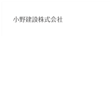
メ
イ
ン
コ
ン
テ
ン
ツ
へ
移
動