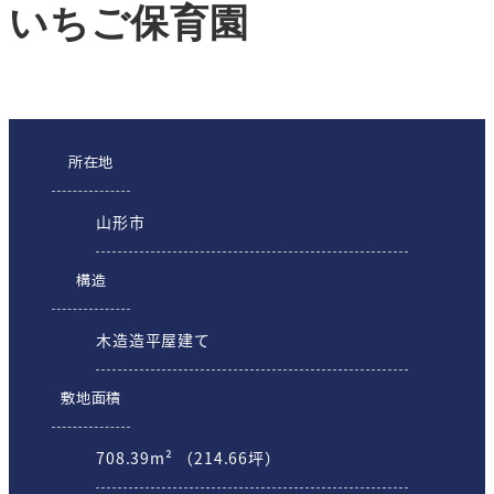
いちご保育園
所在地
山形市
構造
木造造平屋建て
敷地面積
708.39m² （214.66坪）