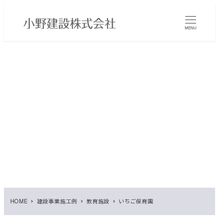
メ
イ
MENU
ン
コ
ン
テ
ン
ツ
へ
移
動
HOME
建設事業施工例
教育施設
いちご保育園