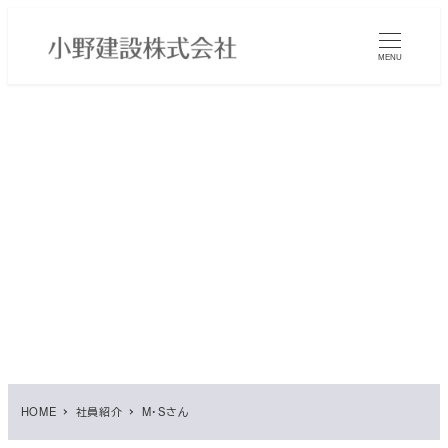
メ
イ
MENU
ン
コ
ン
テ
ン
ツ
へ
移
動
HOME
社員紹介
M・Sさん