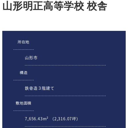
山形明正高等学校 校舎
所在地
山形市
構造
鉄骨造３階建て
敷地面積
7,656.43m² （2,316.07坪）