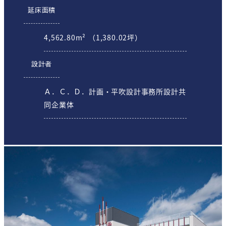
延床面積
4,562.80m² （1,380.02坪）
設計者
Ａ．Ｃ．Ｄ．計画・平吹設計事務所設計共
同企業体