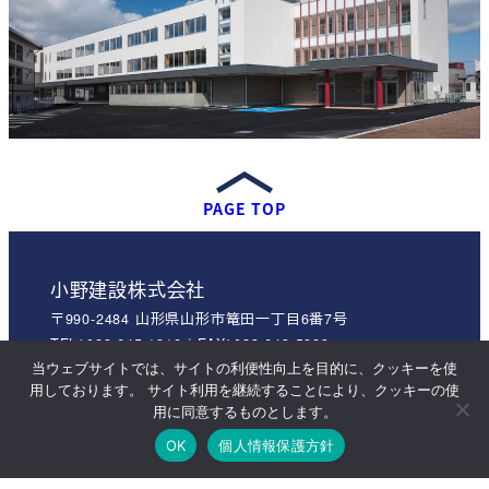
PAGE TOP
小野建設株式会社
〒990-2484 山形県山形市篭田一丁目6番7号
TEL：023-645-1818 / FAX：023-643-5889
0120-451-858
当ウェブサイトでは、サイトの利便性向上を目的に、クッキーを使
用しております。 サイト利用を継続することにより、クッキーの使
用に同意するものとします。
※当サイトに掲載されているデータの無断転載を禁止します。© ONO
OK
個人情報保護方針
KENSETSU