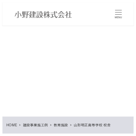
メ
イ
MENU
ン
コ
ン
テ
ン
ツ
へ
移
動
HOME
建設事業施工例
教育施設
山形明正高等学校 校舎