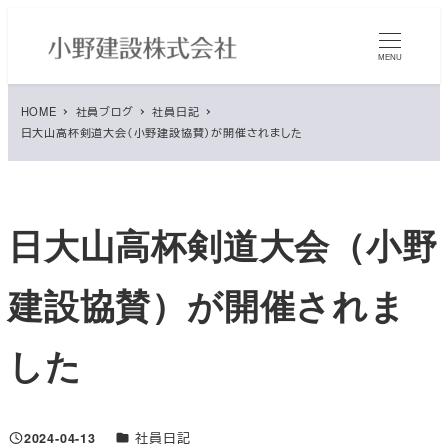
メ
イ
MENU
ン
コ
HOME
社員ブログ
社員日記
ン
日大山高杯剣道大会（小野建設協賛）が開催されました
テ
ン
ツ
へ
日大山高杯剣道大会（小野
移
動
建設協賛）が開催されま
した
ブログカテゴリ
2024-04-13
社員日記
投稿日