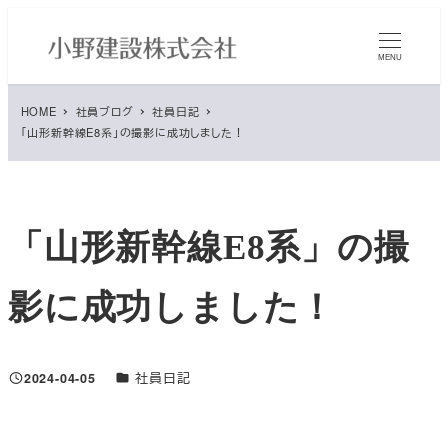
メ
イ
MENU
ン
コ
HOME
社員ブログ
社員日記
ン
「山形新幹線E8系」の撮影に成功しました！
テ
ン
ツ
へ
「山形新幹線E8系」の撮
移
動
影に成功しました！
ブログカテゴリ
2024-04-05
社員日記
投稿日