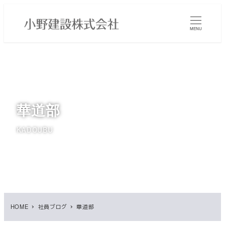
メ
イ
MENU
ン
コ
ン
テ
ン
ツ
華道部
へ
移
KADOUBU
動
HOME
社員ブログ
華道部