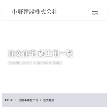
メ
イ
MENU
ン
コ
ン
テ
ン
ツ
注文住宅 施工例一覧
へ
移
EXAMPLES OF CUSTOM HOMES
動
HOME
住宅事業施工例
注文住宅