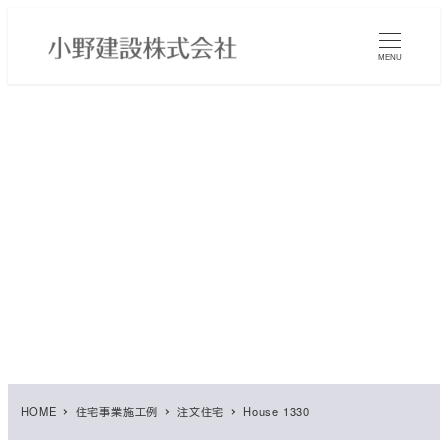
メ
イ
MENU
ン
コ
ン
テ
ン
ツ
へ
移
動
HOME
住宅事業施工例
注文住宅
House 1330