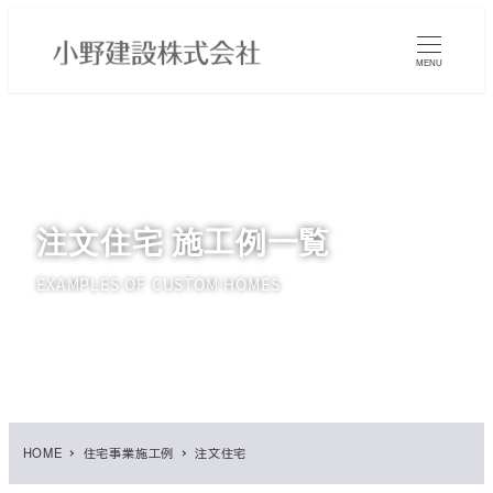
メ
イ
MENU
ン
コ
ン
テ
ン
ツ
注文住宅 施工例一覧
へ
移
EXAMPLES OF CUSTOM HOMES
動
HOME
住宅事業施工例
注文住宅