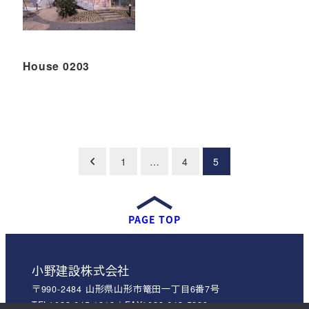
House 0203
投
1
…
4
5
稿
の
ペ
PAGE TOP
ー
ジ
送
小野建設株式会社
り
〒990-2484 山形県山形市篭田一丁目6番7号
TEL：023-645-1818 / FAX：023-643-5889