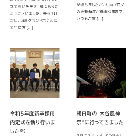
が経ちましたが、社員ブログ
立てをいただき、誠にありが
の更新頻度が低調なままで、
とうございました。 去る１月
いつもご覧 […]
吉日、山形グランドホテルに
て年度方 […]
令和５年度新卒採用
朝日町の”大谷風神
内定式を執り行いま
祭”に行ってきました
した￼
９月に入り，少しずつ秋らし