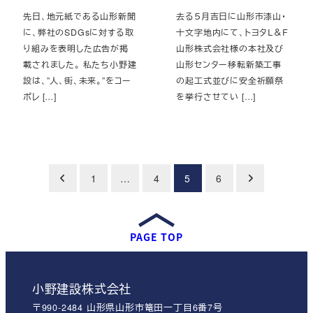
先日、地元紙である山形新聞
去る５月吉日に山形市漆山・
に、弊社のSDGsに対する取
十文字地内にて、トヨタＬ＆Ｆ
り組みを表明した広告が掲
山形株式会社様の本社及び
載されました。 私たち小野建
山形センター移転新築工事
設は、”人、街、未来。”をコー
の起工式並びに安全祈願祭
ポレ […]
を挙行させてい […]
投
1
…
4
5
6
稿
の
ペ
PAGE TOP
ー
ジ
送
小野建設株式会社
り
〒990-2484 山形県山形市篭田一丁目6番7号