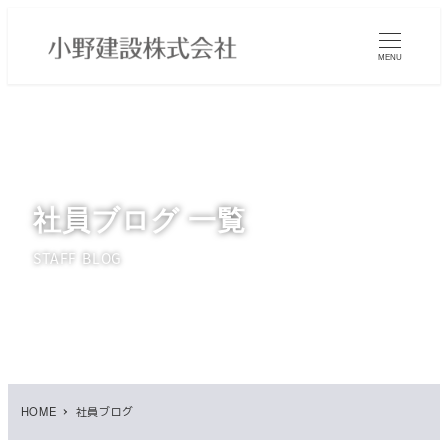
メ
イ
MENU
ン
コ
ン
テ
ン
ツ
社員ブログ 一覧
へ
移
STAFF BLOG
動
HOME
社員ブログ