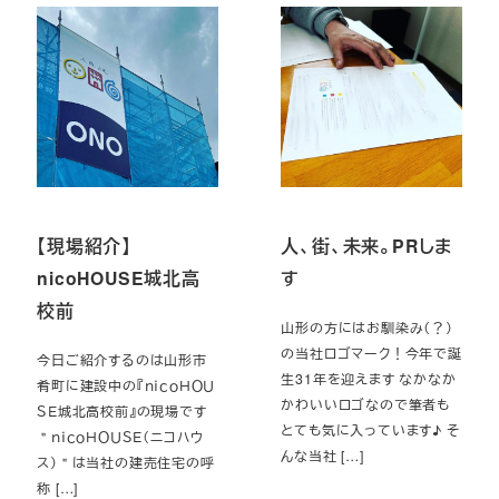
【現場紹介】
人、街、未来。PRしま
nicoHOUSE城北高
す
校前
山形の方にはお馴染み（？）
の当社ロゴマーク！今年で誕
今日ご紹介するのは山形市
生31年を迎えます なかなか
肴町に建設中の『ｎｉｃｏＨＯＵ
かわいいロゴなので筆者も
ＳＥ城北高校前』の現場です
とても気に入っています♪ そ
＂ｎｉｃｏＨＯＵＳＥ（ニコハウ
んな当社 […]
ス）＂は当社の建売住宅の呼
称 […]