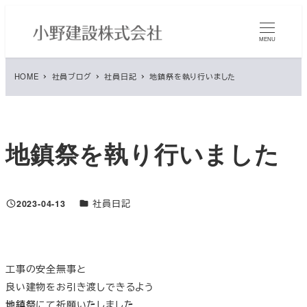
メ
イ
MENU
ン
コ
HOME
社員ブログ
社員日記
地鎮祭を執り行いました
ン
テ
ン
ツ
地鎮祭を執り行いました
へ
移
動
ブログカテゴリ
2023-04-13
社員日記
投稿日
工事の安全無事と
良い建物をお引き渡しできるよう
地鎮祭
にて祈願いたしました