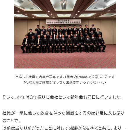
出席した社員での集合写真です。（筆者のiPhoneで撮影したのです
が、なんだか陰影がはっきり出過ぎているような・・・。）
そして、本年は３年振りに会社として
新年会
も同日に行いました。
社員が一堂に会して飲食を伴った懇談をするのは
非常に久しぶり
のことで、
以前は当たり前だったことに対して感謝の念を抱くと共に、
より一