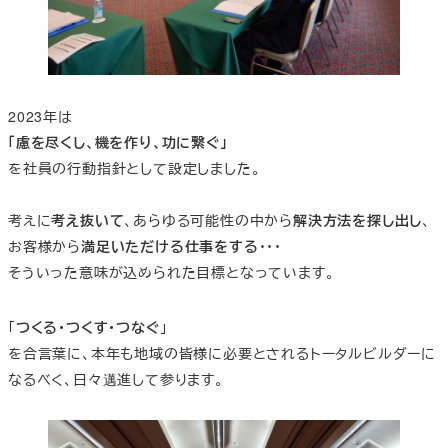
2023年は
「慮を尽くし、機を作り、功に繋ぐ」
を社員の行動指針として設定しました。
考えに
考え抜いて
、あらゆる可能性の中から
解決方法を探し出し
、
お客様から
満足いただける仕事をする
・・・
そういった意味が込められた目標となっています。
「
つくる・つくす・つなぐ
」
を合言葉に、本年も地域の皆様に必要とされるトータルビルダーに
なるべく、日々邁進して参ります。