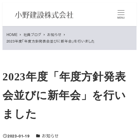
メ
イ
MENU
ン
コ
HOME
社員ブログ
お知らせ
ン
2023年度「年度方針発表会並びに新年会」を行いました
テ
ン
ツ
へ
2023年度「年度方針発表
移
動
会並びに新年会」を行い
ました
ブログカテゴリ
2023-01-19
お知らせ
投稿日