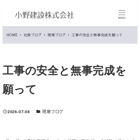
メ
イ
MENU
ン
コ
HOME
社員ブログ
現場ブログ
工事の安全と無事完成を願って
ン
テ
ン
ツ
工事の安全と無事完成を
へ
移
願って
動
ブログカテゴリ
2026-07-08
現場ブログ
投稿日