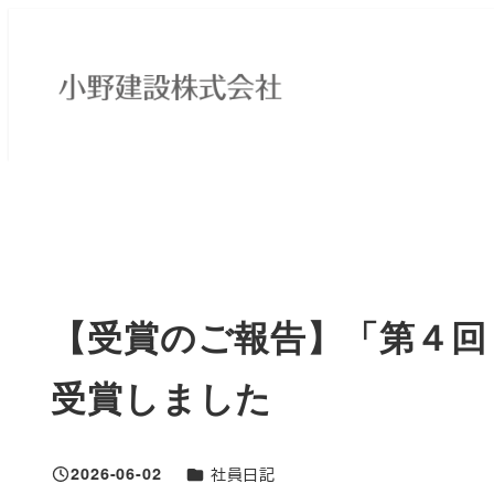
メ
イ
ン
コ
ン
テ
HOME
社員ブログ
社員日記
【受賞のご報告】「第４回 
ン
ツ
へ
移
【受賞のご報告】「第４回
動
受賞しました
ブログカテゴリ
2026-06-02
社員日記
投稿日