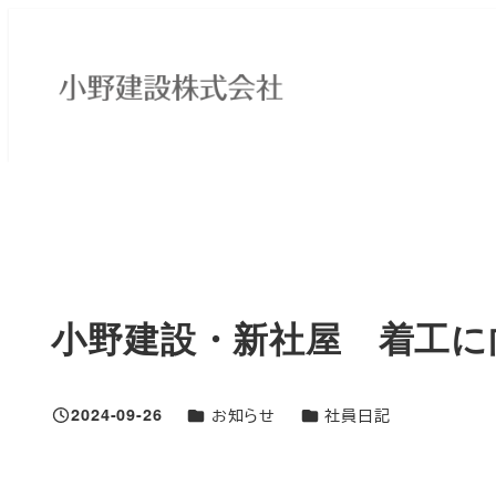
メ
イ
ン
コ
ン
テ
HOME
社員ブログ
お知らせ
小野建設・新社屋 着工に
ン
ツ
へ
移
小野建設・新社屋 着工に
動
ブログカテゴリ
ブログカテゴリ
2024-09-26
お知らせ
社員日記
投稿日