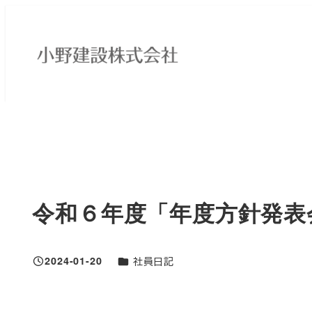
メ
イ
ン
コ
ン
テ
HOME
社員ブログ
社員日記
令和６年度「年度方針発表
ン
ツ
へ
移
令和６年度「年度方針発表
動
ブログカテゴリ
2024-01-20
社員日記
投稿日