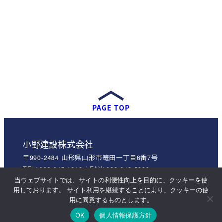
PAGE TOP
小野建設株式会社
〒990-2484 山形県山形市篭田一丁目6番7号
TEL：023-645-1818 / FAX：023-643-5889
0120-451-858
当ウェブサイトでは、サイトの利便性向上を目的に、クッキーを使
用しております。 サイト利用を継続することにより、クッキーの使
用に同意するものとします。
※当サイトに掲載されているデータの無断転載を禁止します。© ONO
OK
個人情報保護方針
KENSETSU