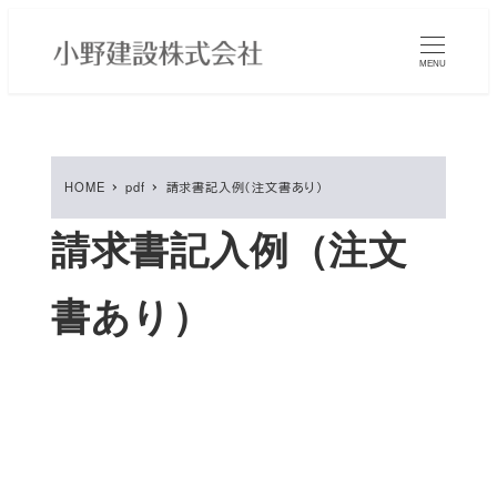
メ
イ
MENU
ン
コ
ン
テ
HOME
pdf
請求書記入例（注文書あり）
ン
ツ
請求書記入例（注文
へ
移
書あり）
動