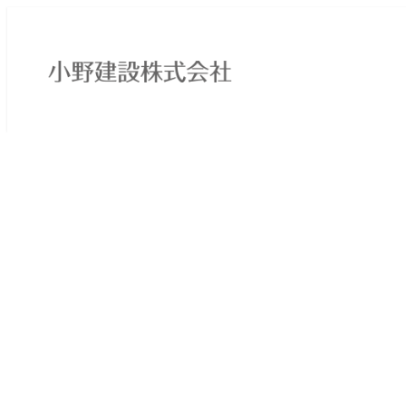
メ
イ
ン
コ
ン
テ
ン
ツ
へ
移
動