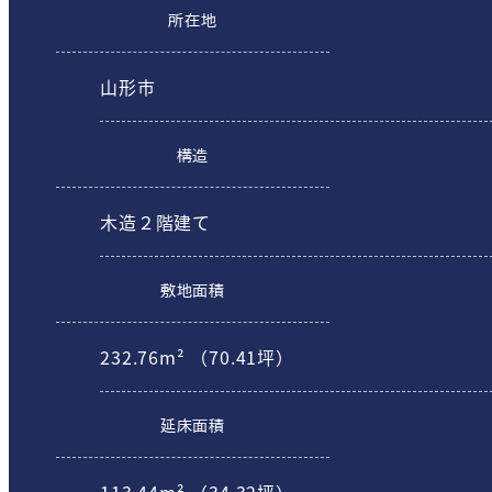
所在地
山形市
構造
木造２階建て
敷地面積
232.76m² （70.41坪）
延床面積
113.44m² （34.32坪）