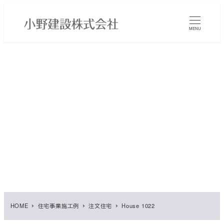
メ
イ
MENU
ン
コ
ン
テ
ン
ツ
へ
移
動
HOME
住宅事業施工例
注文住宅
House 1022