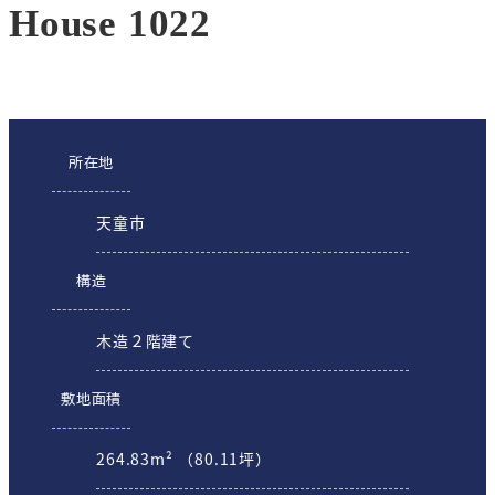
House 1022
所在地
天童市
構造
木造２階建て
敷地面積
264.83m² （80.11坪）