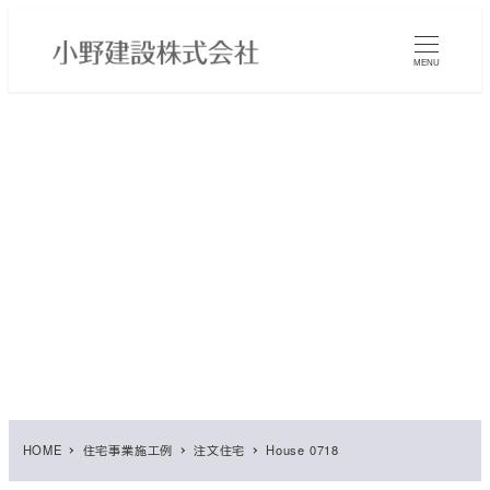
メ
イ
MENU
ン
コ
ン
テ
ン
ツ
へ
移
動
HOME
住宅事業施工例
注文住宅
House 0718