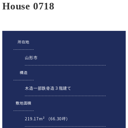
House 0718
所在地
山形市
構造
木造一部鉄骨造３階建て
敷地面積
219.17m² （66.30坪）