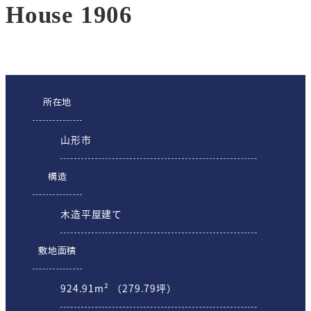
House 1906
所在地
山形市
構造
木造平屋建て
敷地面積
924.91m² （279.79坪）