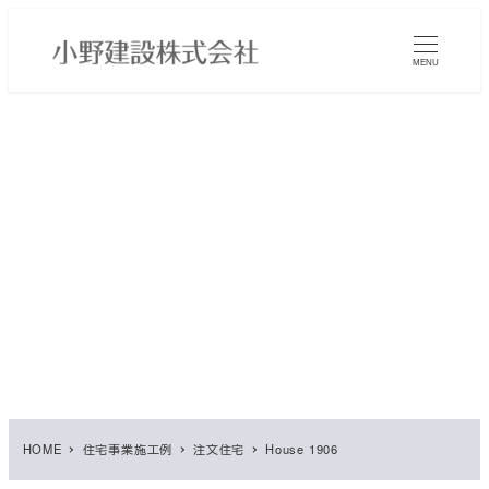
メ
イ
MENU
ン
コ
ン
テ
ン
ツ
へ
移
動
HOME
住宅事業施工例
注文住宅
House 1906