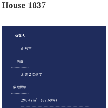
House 1837
所在地
山形市
構造
木造２階建て
敷地面積
296.47m² （89.68坪）