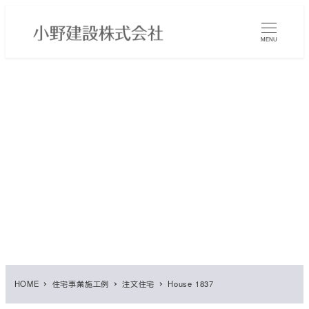
メ
イ
MENU
ン
コ
ン
テ
ン
ツ
へ
移
動
HOME
住宅事業施工例
注文住宅
House 1837