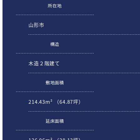
所在地
山形市
構造
木造２階建て
敷地面積
214.43m² （64.87坪）
延床面積
126.06m² （38.13坪）