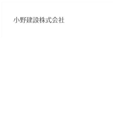
メ
イ
ン
コ
ン
テ
ン
ツ
へ
移
動