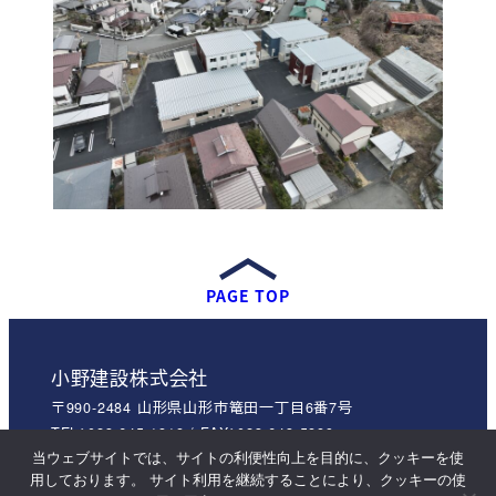
PAGE TOP
小野建設株式会社
〒990-2484 山形県山形市篭田一丁目6番7号
TEL：023-645-1818 / FAX：023-643-5889
0120-451-858
当ウェブサイトでは、サイトの利便性向上を目的に、クッキーを使
用しております。 サイト利用を継続することにより、クッキーの使