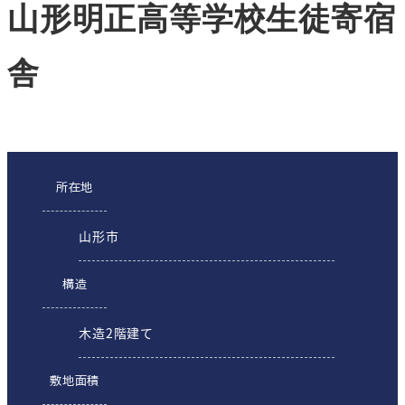
山形明正高等学校生徒寄宿
舎
所在地
山形市
構造
木造2階建て
敷地面積