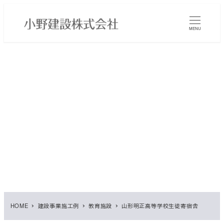
メ
イ
MENU
ン
コ
ン
テ
ン
ツ
へ
移
動
HOME
建設事業施工例
教育施設
山形明正高等学校生徒寄宿舎