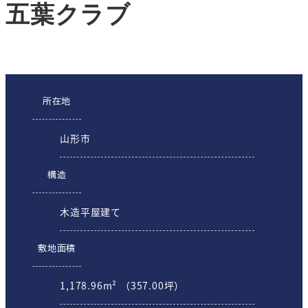
五葉クラブ
所在地
山形市
構造
木造平屋建て
敷地面積
1,178.96m² （357.00坪）