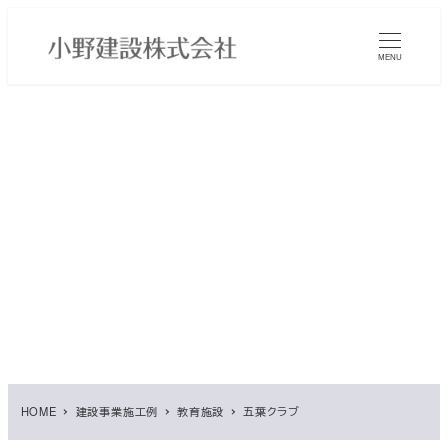
メ
イ
MENU
ン
コ
ン
テ
ン
ツ
へ
移
動
HOME
建設事業施工例
教育施設
五葉クラブ