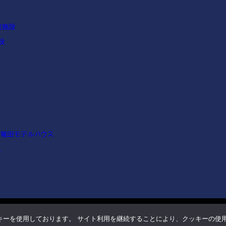
護施設
設
 篭田モデルハウス
ム
※当サイトに掲載されているデータの無断転載を禁止します。© ONO KENSETSU
キーを使用しております。 サイト利用を継続することにより、クッキーの使