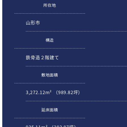
所在地
山形市
構造
鉄骨造２階建て
敷地面積
3,272.12m² （989.82坪）
延床面積
935.11m² （282.87坪）