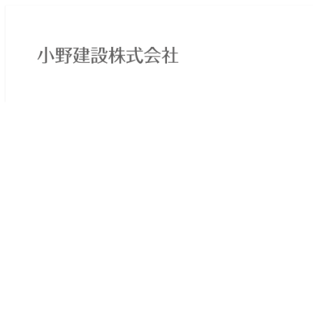
メ
イ
ン
コ
ン
テ
ン
ツ
へ
移
動