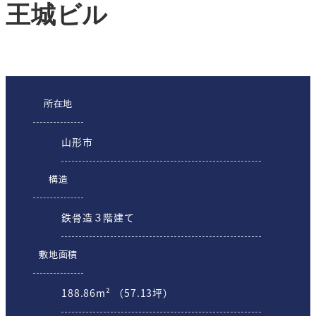
王城ビル
所在地
山形市
構造
鉄骨造３階建て
敷地面積
188.86m² （57.13坪）