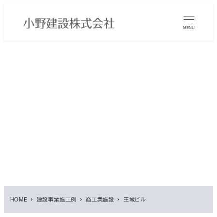
メ
イ
MENU
ン
コ
ン
テ
ン
ツ
へ
移
動
HOME
建設事業施工例
商工業施設
王城ビル