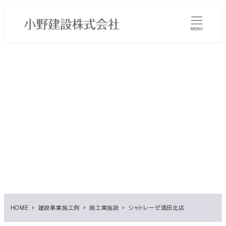
メ
イ
MENU
ン
コ
ン
テ
ン
ツ
へ
移
動
HOME
建設事業施工例
商工業施設
シャトレーゼ酒田北店