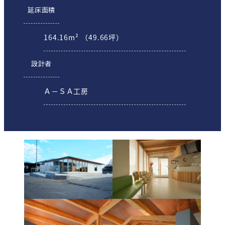
延床面積
164.16m² （49.66坪）
設計者
Ａ－ＳＡ工房