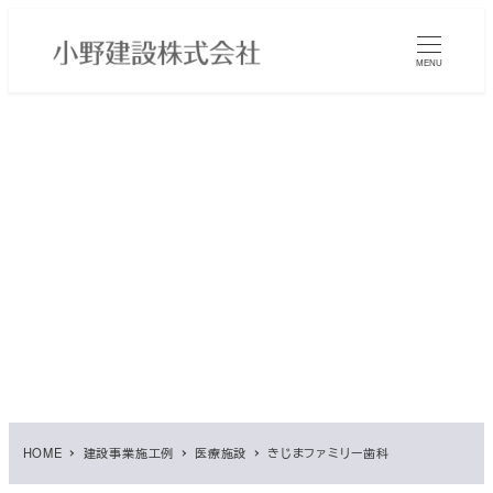
メ
イ
MENU
ン
コ
ン
テ
ン
ツ
へ
移
動
HOME
建設事業施工例
医療施設
きじまファミリー歯科