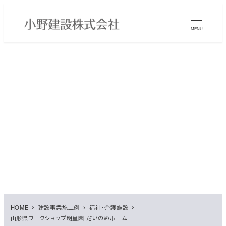
メ
イ
MENU
ン
コ
ン
テ
ン
ツ
へ
移
動
HOME
建設事業施工例
福祉・介護施設
山形県ワークショップ明星園 だいのめホーム