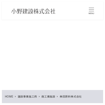
メ
イ
MENU
ン
コ
ン
テ
ン
ツ
へ
移
動
HOME
建設事業施工例
商工業施設
柴田原料株式会社