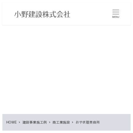
メ
イ
MENU
ン
コ
ン
テ
ン
ツ
へ
移
動
HOME
建設事業施工例
商工業施設
おやま理美容所