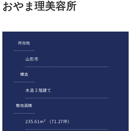
おやま理美容所
所在地
山形市
構造
木造２階建て
敷地面積
235.61m² （71.27坪）