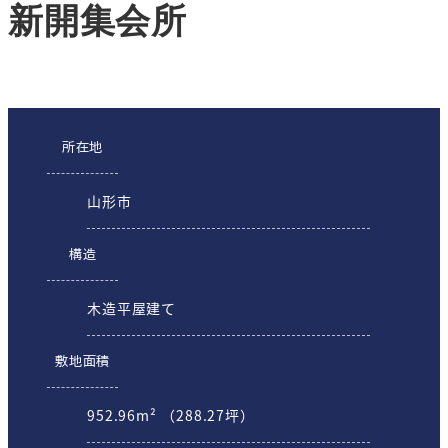
新開集会所
所在地
山形市
構造
木造平屋建て
敷地面積
952.96m² （288.27坪）