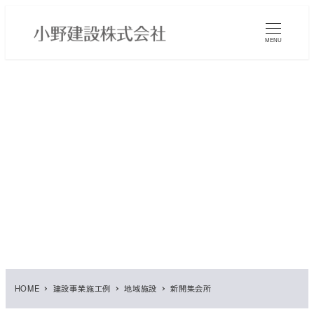
メ
イ
MENU
ン
コ
ン
テ
ン
ツ
へ
移
動
HOME
建設事業施工例
地域施設
新開集会所