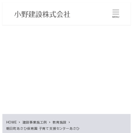
メ
イ
MENU
ン
コ
ン
テ
ン
ツ
へ
移
動
HOME
建設事業施工例
教育施設
朝日町あさひ保育園 子育て支援センターあさひ