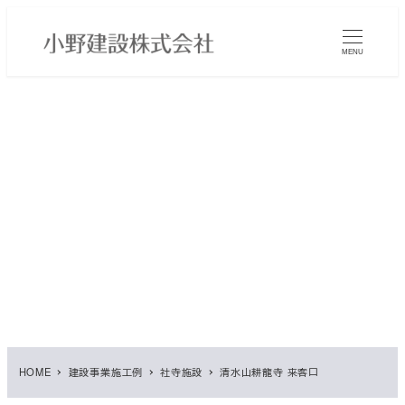
メ
イ
MENU
ン
コ
ン
テ
ン
ツ
へ
移
動
HOME
建設事業施工例
社寺施設
清水山耕龍寺 来客口