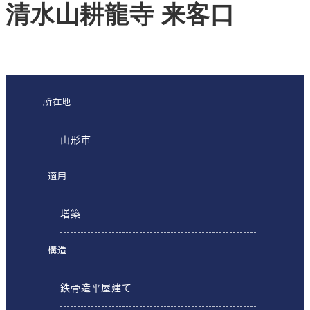
清水山耕龍寺 来客口
所在地
山形市
適用
増築
構造
鉄骨造平屋建て