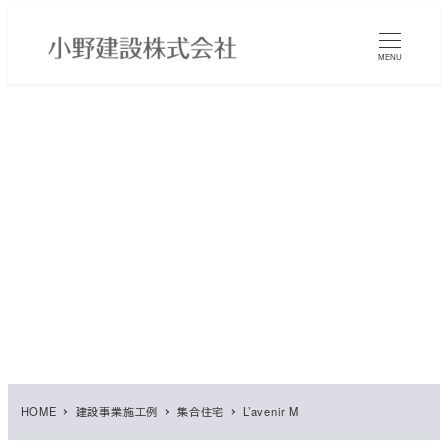
メ
イ
MENU
ン
コ
ン
テ
ン
ツ
へ
移
動
HOME
建設事業施工例
集合住宅
L’avenir M